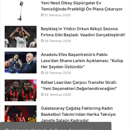
Yeni Nesil Dikey Süpürgeler Ev
Temizliğinde Pratikliği Ön Plana Çıkarıyor
31 Temmuz 2026
Beşiktaş’ın Yıldızı Orkun Kökçü Sezona
Fırtına Gibi Başladı: Vaadini Gerçekleştirdi!
29 Temmuz 2026
Anadolu Efes Başantrenörü Pablo
Laso’dan Shane Larkin Açıklaması: “Kulüp
Her Şeyden Üstündür”
29 Temmuz 2026
Rafael Leao’dan Çarpıcı Transfer İtirafı:
“Yeni Seçenekleri Değerlendireceğim!”
29 Temmuz 2026
Galatasaray Çağdaş Faktoring Kadın
Basketbol Takımı’ndan Harika Takviye:
Janelle Salaün Kadroda!
29 Temmuz 2026