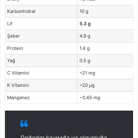
Karbonhidrat
10 g
Lif
5.3 g
Şeker
4.9 g
Protein
1.4 g
Yağ
0.5 g
C Vitamini
~21 mg
K Vitamini
~20 µg
Manganez
~0.65 mg
Değerler kaynağa ve olgunluğa