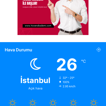
Hava Durumu
26
℃
İstanbul
32º - 25º
100%
2.95 km/h
Açık hava