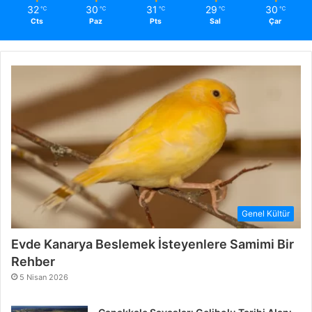
32
30
31
29
30
℃
℃
℃
℃
℃
Cts
Paz
Pts
Sal
Çar
Genel Kültür
Evde Kanarya Beslemek İsteyenlere Samimi Bir
Rehber
5 Nisan 2026