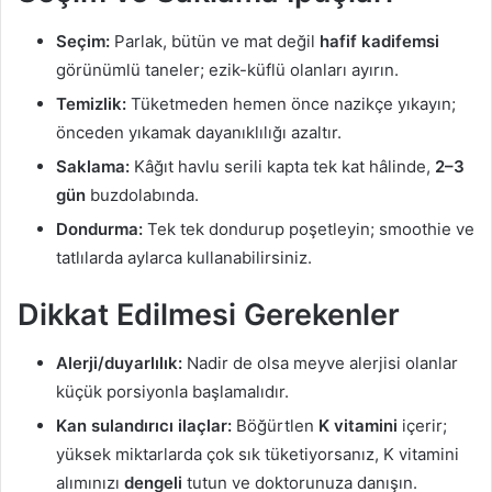
Seçim:
Parlak, bütün ve mat değil
hafif kadifemsi
görünümlü taneler; ezik-küflü olanları ayırın.
Temizlik:
Tüketmeden hemen önce nazikçe yıkayın;
önceden yıkamak dayanıklılığı azaltır.
Saklama:
Kâğıt havlu serili kapta tek kat hâlinde,
2–3
gün
buzdolabında.
Dondurma:
Tek tek dondurup poşetleyin; smoothie ve
tatlılarda aylarca kullanabilirsiniz.
Dikkat Edilmesi Gerekenler
Alerji/duyarlılık:
Nadir de olsa meyve alerjisi olanlar
küçük porsiyonla başlamalıdır.
Kan sulandırıcı ilaçlar:
Böğürtlen
K vitamini
içerir;
yüksek miktarlarda çok sık tüketiyorsanız, K vitamini
alımınızı
dengeli
tutun ve doktorunuza danışın.