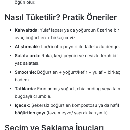
öğün olur.
Nasıl Tüketilir? Pratik Öneriler
Kahvaltıda:
Yulaf lapası ya da yoğurdun üzerine bir
avuç böğürtlen + birkaç ceviz.
Atıştırmalık:
Lor/ricotta peyniri ile tatlı-tuzlu denge.
Salatalarda:
Roka, keçi peyniri ve cevizle ferah bir
yaz salatası.
Smoothie:
Böğürtlen + yoğurt/kefir + yulaf + birkaç
badem.
Tatlılarda:
Fırınlanmış yoğurt, chia puding veya tam
buğdaylı crumble.
İçecek:
Şekersiz böğürtlen kompostosu ya da hafif
böğürtlen çayı
(taze meyve/ yaprak karışımlı).
Seçim ve Saklama İpuçları