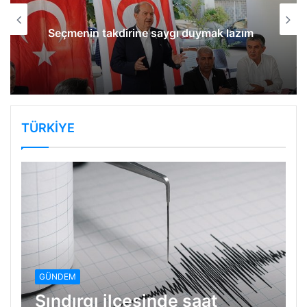
Seçmenin takdirine saygı duymak lazım
TÜRKİYE
GÜNDEM
Sındırgı ilçesinde saat