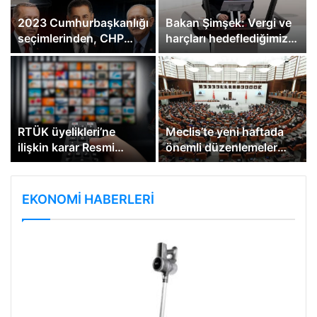
2023 Cumhurbaşkanlığı
Bakan Şimşek: Vergi ve
seçimlerinden, CHP
harçları hedeflediğimiz
butlan kararına tersten
enflasyon oranında
yazılan tarih!
belirleyeceğiz
RTÜK üyelikleri’ne
Meclis’te yeni haftada
ilişkin karar Resmi
önemli düzenlemeler
Gazete’de
görüşülecek
EKONOMİ HABERLERİ