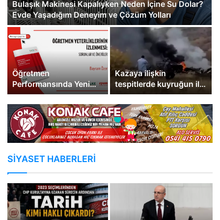
Bulaşık Makinesi Kapalıyken Neden İçine Su Dolar?
Evde Yaşadığım Deneyim ve Çözüm Yolları
Öğretmen
Kazaya ilişkin
Performansında Yeni
tespitlerde kuyruğun ilk
Eşik: Yapay Zeka ile
kopan parça olduğu
Kişiselleştirilmiş Gelişim
belirlendi
Modeli
SİYASET HABERLERİ