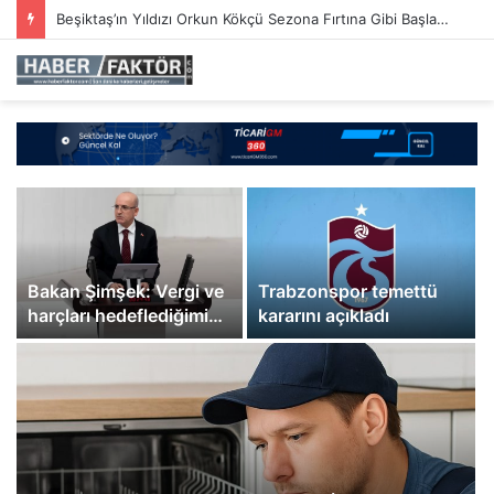
Anadolu Efes Başantrenörü Pablo Laso’dan Shane Larkin Açıklaması: “Kulüp Her Şeyden Üstündür”
Bakan Şimşek: Vergi ve
Trabzonspor temettü
harçları hedeflediğimiz
kararını açıkladı
enflasyon oranında
belirleyeceğiz