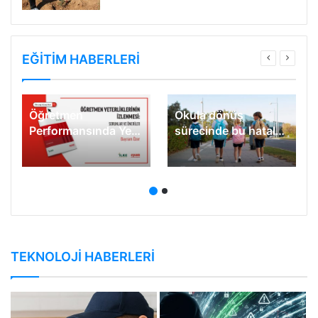
EĞİTİM HABERLERİ
Öğretmen
Okula dönüş
Performansında Yeni
sürecinde bu hataları
Eşik: Yapay Zeka ile
yapmayın
Kişiselleştirilmiş
Gelişim Modeli
TEKNOLOJİ HABERLERİ